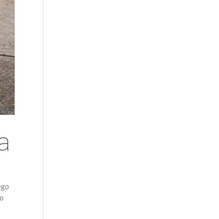
a
ego
go