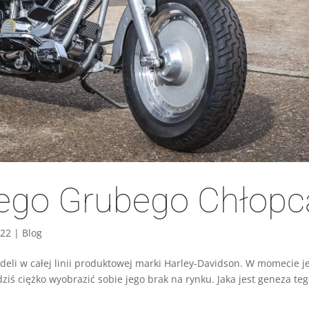
nego Grubego Chłopc
022
|
Blog
eli w całej linii produktowej marki Harley-Davidson. W momecie j
ś ciężko wyobrazić sobie jego brak na rynku. Jaka jest geneza te