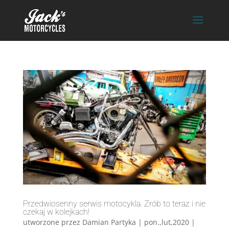
Przedwiosenny serwis motocykla. Zrób to teraz i nie
czekaj w kolejkach!
utworzone przez
Damian Partyka
|
pon.,lut,2020
|