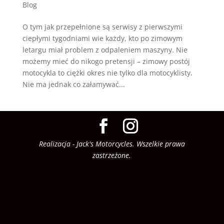
Blog
O tym jak przepełnione są serwisy z pierwszymi
ciepłymi tygodniami wie każdy, kto po zimowym
letargu miał problem z odpaleniem maszyny. Nie
możemy mieć do nikogo pretensji – zimowy postój
motocykla to ciężki okres nie tylko dla motocyklisty.
Nie ma jednak co załamywać...
Realizacja - Jack's Motorcycles. Wszelkie prawa
zastrzeżone.