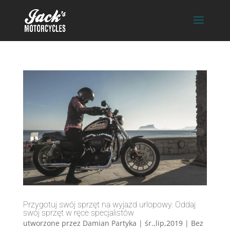
Przygotuj swój sprzęt na wyjazd urlopowy. Oddaj
swój sprzęt w ręce specjalistów
utworzone przez
Damian Partyka
|
śr.,lip,2019
|
Bez