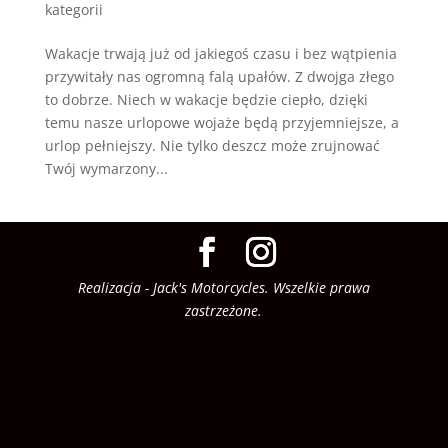
kategorii
Wakacje trwają już od jakiegoś czasu i bez wątpienia
przywitały nas ogromną falą upałów. Z dwojga złego
to dobrze. Niech w wakacje będzie ciepło, dzięki
temu nasze urlopowe wojaże będą przyjemniejsze, a
urlop pełniejszy. Nie tylko deszcz może zrujnować
Twój wymarzony...
Realizacja - Jack's Motorcycles. Wszelkie prawa
zastrzeżone.