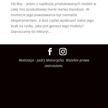
Fat Boy – jeden z najdłużej produkowanych modeli w
całej linii produktowej marki Harley-Davidson. W
momecie jego powstawania był niemalże
eksperymentem, a dziś ciężko wyobrazić sobie jego
brak na rynku. Jaka jest geneza tego modelu?
Zapraszamy do lektury!...
Realizacja - Jack's Motorcycles. Wszelkie prawa
zastrzeżone.