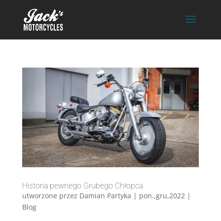
Historia pewnego Grubego Chłopca
utworzone przez
Damian Partyka
|
pon.,gru,2022
|
Blog