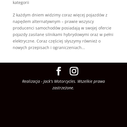
kategorii
Z każdym dniem widzimy coraz więcej pojazdów z
napędem alternatywnym – prawie wszyscy
producenci samochodów posiadają w swojej ofercie
pojazdy zasilane silnikami hybrydowymi oraz w pełni
elektryczne. Coraz częściej słyszymy również o
nowych przepisach i ograniczeniach...
Realizacja - Jack's Motorcycles. Wszelkie prawa
zastrzeżone.