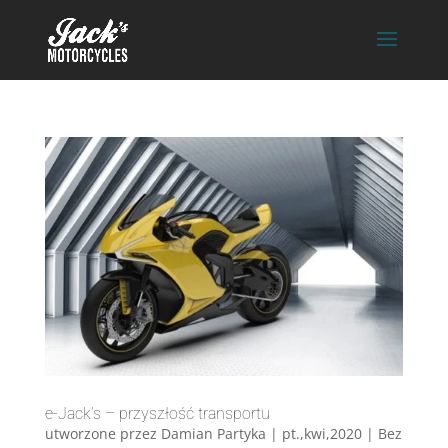
e-Jack’s – przyszłość transportu
utworzone przez
Damian Partyka
|
pt.,kwi,2020
|
Bez