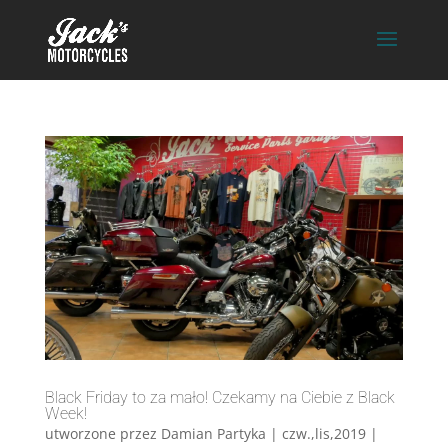
Black Friday to za mało! Czekamy na Ciebie z Black
Week!
utworzone przez
Damian Partyka
|
czw.,lis,2019
|