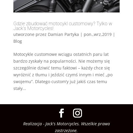
Gdzie zbudować motocykl customowy? Tylko w
Jack’s Motorcycles!
utworzone przez
Damian Partyka
|
pon.,wrz,2019
|
Blog
Motocykle customowe wciągu ostatnich paru lat
bardzo zyskały na popularności. Nie możemy się
szczególnie dziwić temu faktowi – każdy chce się
wyróżnić z tłumu i jeździć czymś innym i mieć „po
swojemu”. Dlatego custom’y już jakiś czas temu
stały...
Realizacja - Jack's Motorcycles. Wszelkie prawa
zastrzeżone.