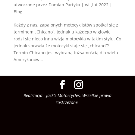
utworzone przez
Damian Partyka
|
wt.,lut,2022
|
Blog
Każdy z nas, zapalonych motocyklistów spotkał się z
terminem „Chicano”. Jednak u każdego w głowie
rodzi się nieco inna wizja motocykla w takim stylu. Co
jednak sprawia że motocykl staje się „chicano”?
Termin Chicano jest wybraną tożsamością dla wielu
Amerykanów...
Realizacja - Jack's Motorcycles. Wszelkie prawa
zastrzeżone.