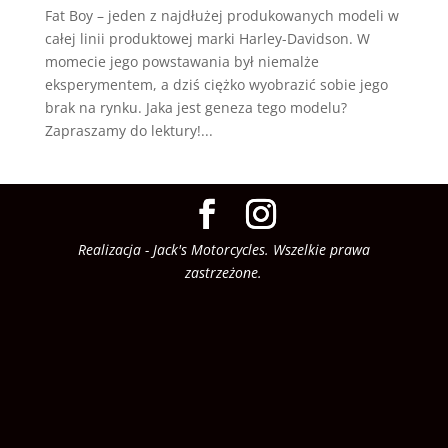
Fat Boy – jeden z najdłużej produkowanych modeli w
całej linii produktowej marki Harley-Davidson. W
momecie jego powstawania był niemalże
eksperymentem, a dziś ciężko wyobrazić sobie jego
brak na rynku. Jaka jest geneza tego modelu?
Zapraszamy do lektury!...
Realizacja - Jack's Motorcycles. Wszelkie prawa
zastrzeżone.