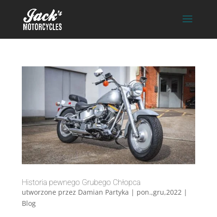
Historia pewnego Grubego Chłopca
utworzone przez
Damian Partyka
|
pon.,gru,2022
|
Blog