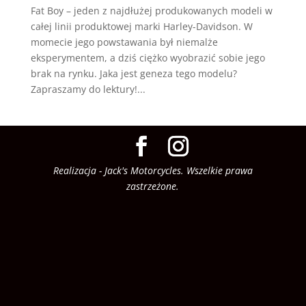
Fat Boy – jeden z najdłużej produkowanych modeli w
całej linii produktowej marki Harley-Davidson. W
momecie jego powstawania był niemalże
eksperymentem, a dziś ciężko wyobrazić sobie jego
brak na rynku. Jaka jest geneza tego modelu?
Zapraszamy do lektury!...
Realizacja - Jack's Motorcycles. Wszelkie prawa
zastrzeżone.