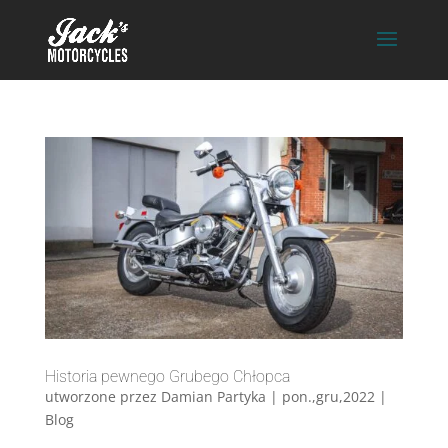
Historia pewnego Grubego Chłopca
utworzone przez
Damian Partyka
|
pon.,gru,2022
|
Blog