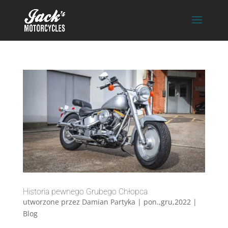
Historia pewnego Grubego Chłopca
utworzone przez
Damian Partyka
|
pon.,gru,2022
|
Blog