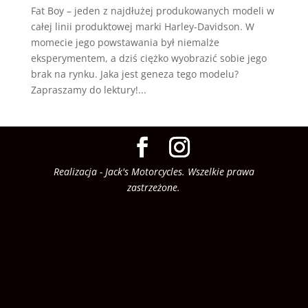
Fat Boy – jeden z najdłużej produkowanych modeli w
całej linii produktowej marki Harley-Davidson. W
momecie jego powstawania był niemalże
eksperymentem, a dziś ciężko wyobrazić sobie jego
brak na rynku. Jaka jest geneza tego modelu?
Zapraszamy do lektury!...
Realizacja - Jack's Motorcycles. Wszelkie prawa
zastrzeżone.